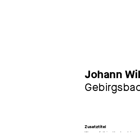
Johann Wil
Gebirgsba
Zusatztitel
Wasserfall im Hochgebirge