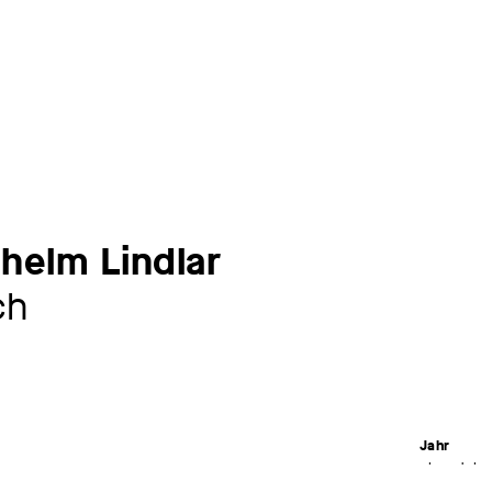
helm Lindlar
ch
Jahr
ohne Jahr