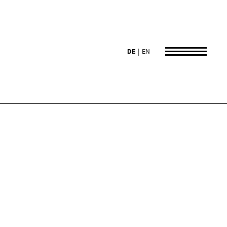
DE
EN