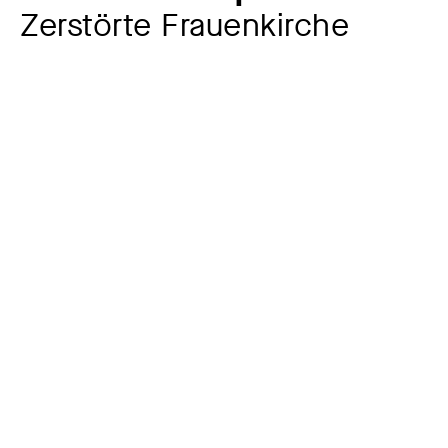
Zerstörte Frauenkirche
Künstler:in
Wilhelm Rudolph
1889 – 1982
Jahr
um 1950
Material / Technik
Öl auf Leinwand
Maße
98,5 x 140,7 cm
Signatur
signiert unten rechts: Rudolph; verso auf dem Bildträger
oben links bezeichnet: Wilhelm Rudolph | Dresden |