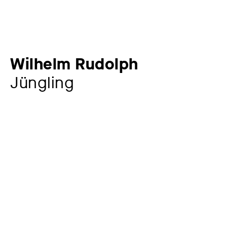
Wilhelm Rudolph
Jüngling
Künstler:in
Wilhelm Rudolph
1889 – 1982
Jahr
um 1980
Material / Technik
Öl auf Leinwand