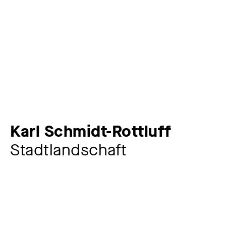
Karl Schmidt-Rottluff
Stadtlandschaft
Künstler:in
Karl Schmidt-Rottluff
1884 – 1976