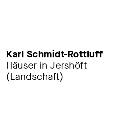
Karl Schmidt-Rottluff
Häuser in Jershöft
(Landschaft)
Zusatztitel
Postkarte an Martel Schwichtenberg, Sohrenbohm bei
Köslin