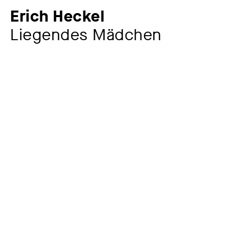
Erich Heckel
Liegendes Mädchen
Künstler:in
Erich Heckel
1883 – 1970
Jahr
1910
Material / Technik
Radierung (Kaltnadel, Aquatinta)
Signatur
sign. und dat. u. r.: Erich Heckel 10; bez. u. l.:
Liegendes Mädchen