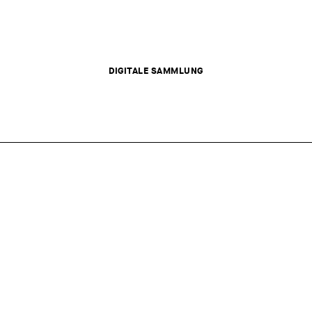
DIGITALE SAMMLUNG