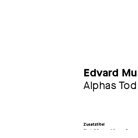
Edvard Mu
Alphas Tod
Zusatztitel
Blatt 20 aus: Alfa og Omeg