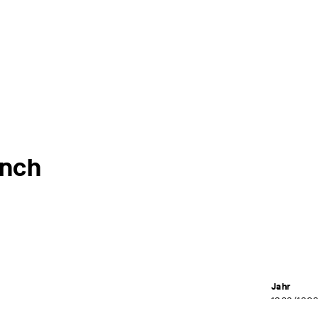
nch
Jahr
a
1908/190