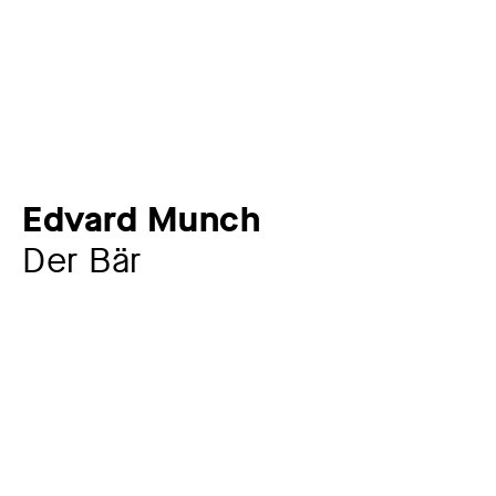
Edvard Munch
Der Bär
Zusatztitel
Blatt 8 aus: Alfa og Omega
Künstler:in