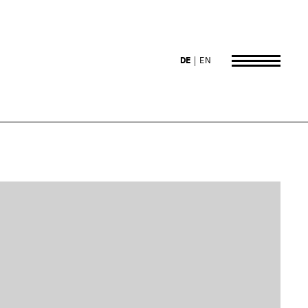
DE
EN