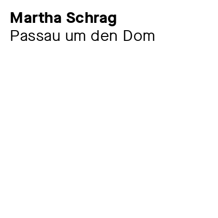
Martha Schrag
Passau um den Dom
Zusatztitel
Passau (Von der Donau)
Künstler:in
Martha Schrag
1870 – 1957
Werkkommentar
Die Chemnitzer Künstlerin Martha Schrag weilte
mehrfach in oder in der Nähe von Passau. Diese
außergewöhnliche Landschaft mit dem Zusammenfluss
der drei Flüsse Donau, Inn und Ilz sowie der