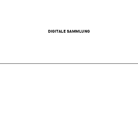
DIGITALE SAMMLUNG