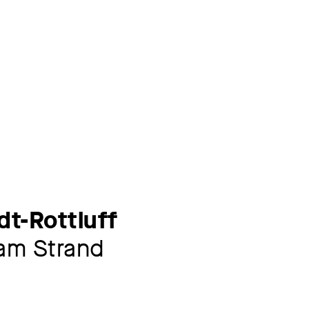
dt-Rottluff
am Strand