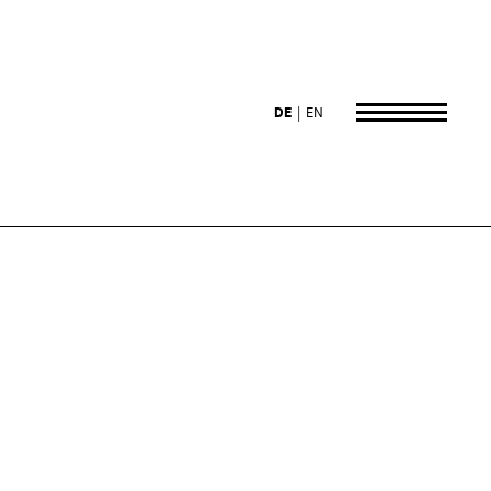
DE
EN