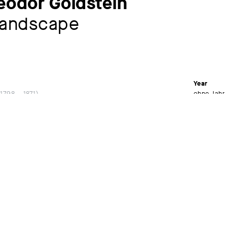
eodor Goldstein
Landscape
Year
1798 – 1871
ohne Jahr
Material /
Oil on ca
Dimensions
19,5 x 25
Signature
signiert u
Museum
Kunstsamm
Kunstsamm