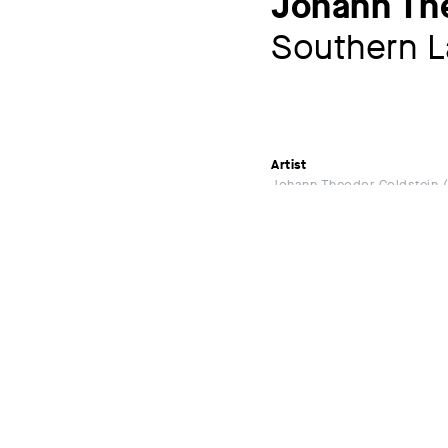
Johann Th
Southern 
Artist
Johann Theodor Goldstein