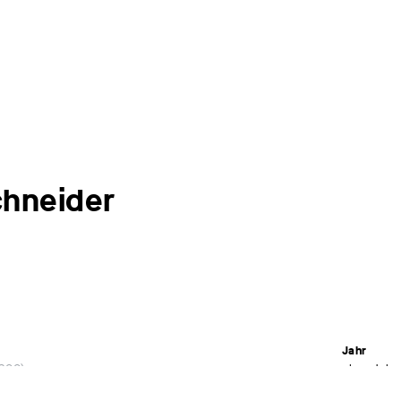
chneider
Jahr
1900
ohne Jahr
Material /