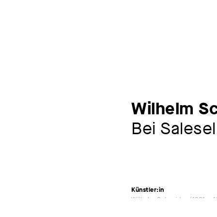
Wilhelm S
Bei Salesel
Künstler:in
Wilhelm Schneider
1821 – 
Werkkommentar