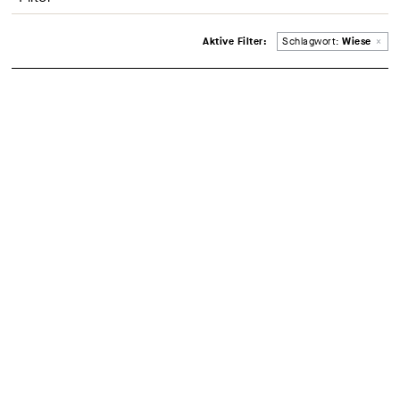
Entferne Filter
Aktive Filter:
Schlagwort:
Wiese
×