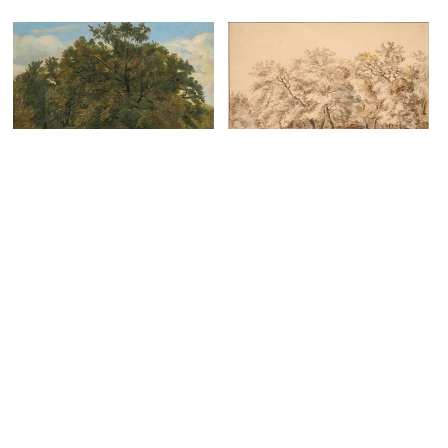
Johann Jakob Dorner d.
Christian Friedrich Gille
J.
Waldlandschaft, um 1830
Waldlandschaft, undatiert
ANSCHAUEN
ANSCHAUEN
Fritz Winkler
Otto Dix
Küstenlandschaft, um