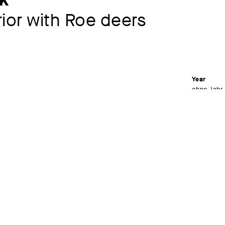
rior with Roe deers
Year
ohne Jahr
Material /
Oil on ca
Dimensions
63,4 x 74
Signature
signiert un
Museum
Kunstsamm
Kunstsamm