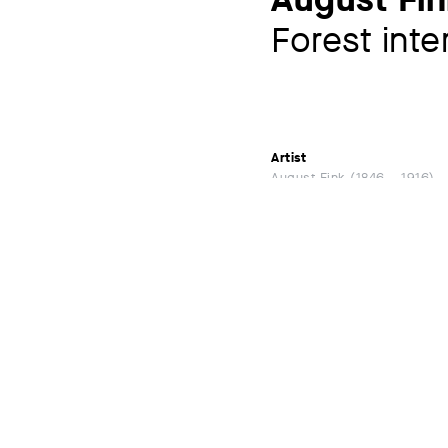
Forest inte
Artist
August Fink
1846 – 1916