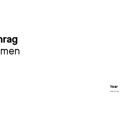
hrag
omen
Year
1950
Material /
nisausstellung 1870-1957, Städtische Kunstsammlung
Oil on ca
8 – 14.09.1958
Dimensions
46 x 66,7