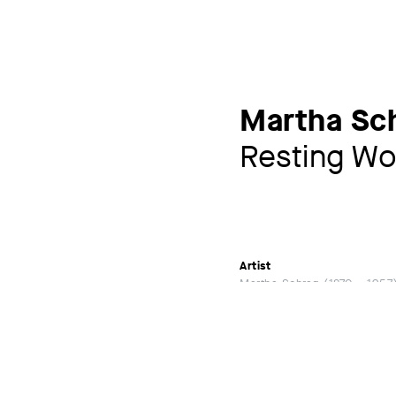
Martha Sc
Resting W
Artist
Martha Schrag
1870 – 1957
Exhibitions
Martha Schrag - Gedächt
Karl-Marx-Stadt 27.07.195
MORE