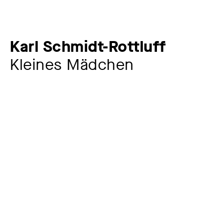
Karl Schmidt-Rottluff
Kleines Mädchen
Künstler:in
Karl Schmidt-Rottluff
1884 – 1976
Jahr
1907
Material / Technik
Lithografie auf braunem Papier
Signatur