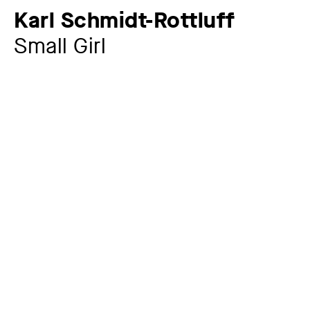
Karl Schmidt-Rottluff
Small Girl
Artist
Karl Schmidt-Rottluff
1884 – 1976
Year
1907
Material / Technique
Lithograph on brown paper
Signature
signiert und datiert unten links: Schmidt-Rottluff '07,
bezeichnet unten links: Kleines Mädchen; bezeichnet
unten rechts: 6