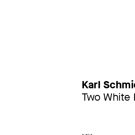
Karl Schmi
Two White 