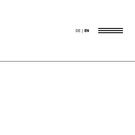
DE
EN