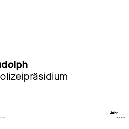
udolph
olizeipräsidium
Jahr
982
um 1955
Material /