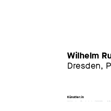
Wilhelm R
Dresden, P
Künstler:in
Wilhelm Rudolph
1889 – 1