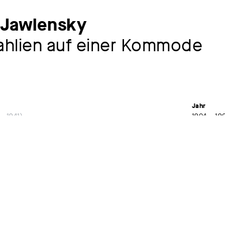
 Jawlensky
ahlien auf einer Kommode
Jahr
– 1941
1904 – 19
Material /
 Jahrhunderts. Ansichten eines Privatsammlers,
Öl auf Mal
denden Künste 01.10.1998 – 03.01.1999
Maße
62,3 x 47
Signatur
sign. u. r.
Museum /
Kunstsamm