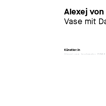
Alexej von
Vase mit D
Künstler:in
Alexej von Jawlensky
1864 
Ausstellungen
Deutsche Malerei des 20.
Leipzig, Museum der bil
MEHR
Werkverzeichnis
Jawlensky 123
Schlagworte
Blume
Stillleben