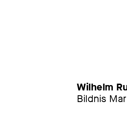
Wilhelm R
Bildnis Mar