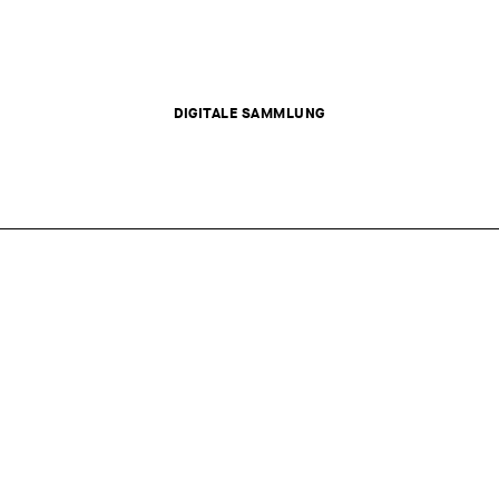
DIGITALE SAMMLUNG