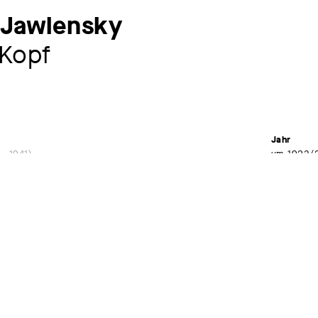
 Jawlensky
 Kopf
Jahr
– 1941
um 1923/
Material /
, Kunstsammlungen Chemnitz - Museum
Öl auf Kar
 – 27.04.2014
Maße
34,5 x 25,
Signatur
sign. u. l.:
Museum /
Kunstsamm