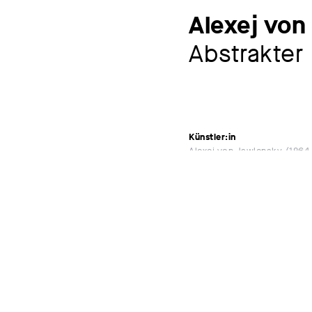
Alexej von
Abstrakter
Künstler:in
Alexej von Jawlensky
1864 
Ausstellungen
JAWLENSKY neu gesehen
Gunzenhauser 08.12.2013
MEHR
Werkverzeichnis
Jawlensky 2379
Schlagworte
Kopfbild
Bildnis