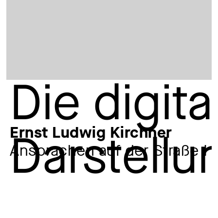
Ernst Ludwig Kirchner
Ansprachen auf der Straße I
Künstler:in