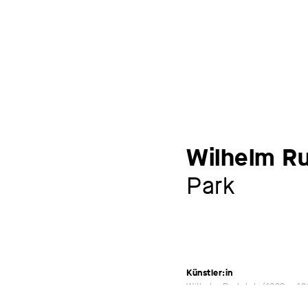
Wilhelm R
Park
Künstler:in
Wilhelm Rudolph
1889 – 1