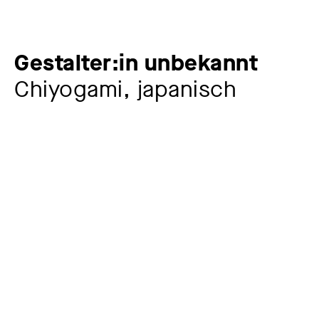
Gestalter:in unbekannt
Chiyogami, japanisch
Zusatztitel
Holunder und Schmetterlinge
Künstler:in
Gestalter:in unbekannt
Jahr
Ende 19. Jh.
Material / Technik