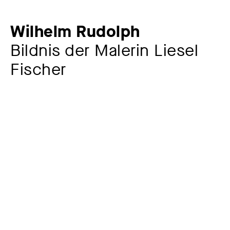
Wilhelm Rudolph
Bildnis der Malerin Liesel
Fischer
Künstler:in
Wilhelm Rudolph
1889 – 1982
Werkkommentar
Dargestellt ist die Malerin Liesel Fischer (1919–2000),
die von 1946 bis 1949 bei Professor Wilhelm Rudolph an
der Hochschule der bildenden Künste in Dresden
studiert hatte.
Die in Dresden geborene Künstlerin erhielt ihre erste