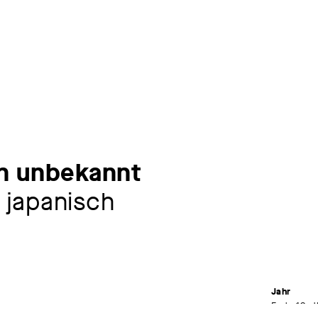
in unbekannt
 japanisch
Jahr
Ende 19. J