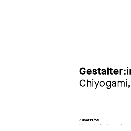
Gestalter:
Chiyogami,
Zusatztitel
Hirsche im Doldengewächs