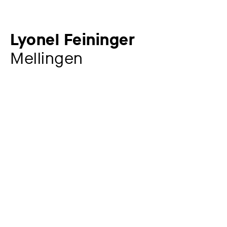
Lyonel Feininger
Mellingen
Künstler:in
Lyonel Feininger
1871 – 1956
Jahr
1919
Material / Technik
Holzschnitt auf chinesischem Papier
Maße
40,8 x 31,7 cm