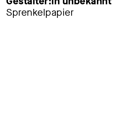
Gestalter:in unbekannt
Sprenkelpapier
Zusatztitel
rot, orange, braun
Künstler:in
Gestalter:in unbekannt
Jahr
vor 1930
Material / Technik
Sprenkelpapier
Maße
50,5 x 42,9 cm