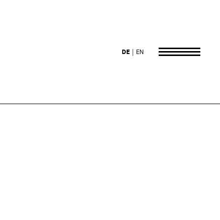
DE
EN