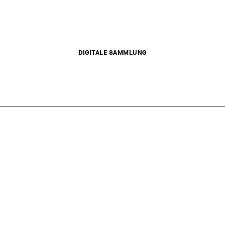
DIGITALE SAMMLUNG