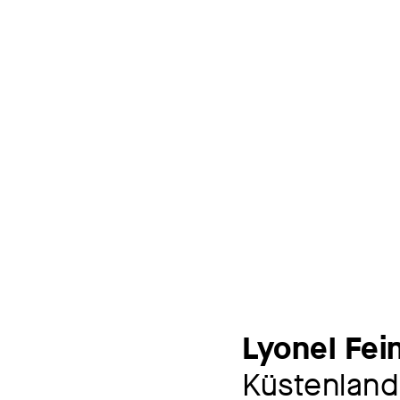
Lyonel Fei
Küstenland