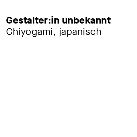
Gestalter:in unbekannt
Chiyogami, japanisch
Zusatztitel
japanischer Ahorn im Nebel
Künstler:in
Gestalter:in unbekannt
Jahr
Ende 19. Jh.
Material / Technik
mehrfarbig gedruckt