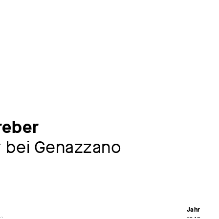
reber
t bei Genazzano
Jahr