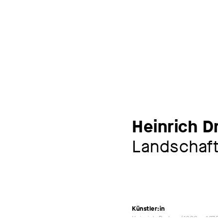
Heinrich D
Landschaf
Künstler:in