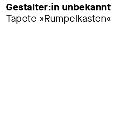
Gestalter:in unbekannt
Tapete »Rumpelkasten«
Zusatztitel
Kollektion »Rembrandt-Tapeten«
Künstler:in
Gestalter:in unbekannt
Sonstige Beteiligte
Tapetenfabrik »Europa« Ottokar Anderlik, Hainichen
Hersteller:in
Jahr
1913