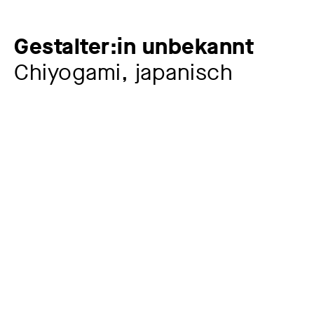
Gestalter:in unbekannt
Chiyogami, japanisch
Zusatztitel
Blüten
Künstler:in
Gestalter:in unbekannt
Jahr
Ende 19. Jh.
Material / Technik
mehrfarbig gedruckt