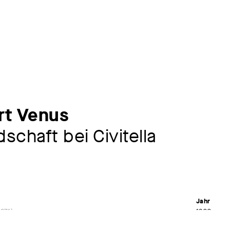
rt Venus
schaft bei Civitella
Jahr
1871
1866
Material /