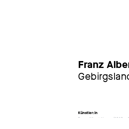
Franz Albe
Gebirgsland
Künstler:in
Franz Albert Venus
1842 – 
Werkkommentar