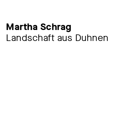
Martha Schrag
Landschaft aus Duhnen
Künstler:in
Martha Schrag
1870 – 1957
Werkkommentar
Die seit 1883 in Chemnitz lebende Künstlerin war bis zur
Erkrankung ihrer Augen ab 1944 eine reisefreudige
Person. Vor allem Reisen an die Nord- und Ostsee sind
für viele Jahre durch ihre eigenen Arbeiten in
Zeichnungen, Druckgrafiken und Gemälden belegt. So