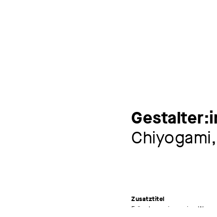
Gestalter:
Chiyogami,
Zusatztitel
Frösche springen ins Wasse