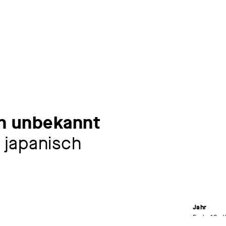
in unbekannt
 japanisch
Jahr
r
Ende 19. J