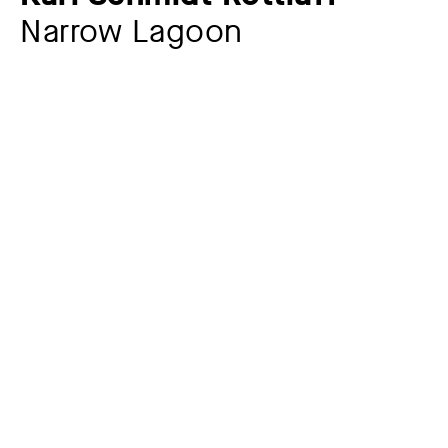
Narrow Lagoon
Artist
Karl Schmidt-Rottluff
1884 – 1976
Year
1935
Material / Technique
Ink (brush), washed, on paper
Dimensions of the object
49,8 x 69,8 cm
Signature
signiert unten links mit Tusche: SRottluff; bezeichnet
unten links: (35Z)