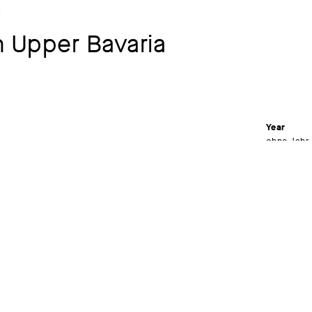
y
 Upper Bavaria
Year
ohne Jahr
Material /
Oil on ca
Dimensions
48,5 x 64
Signature
signiert: 
Museum
Kunstsamm
Kunstsamm