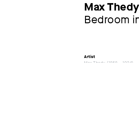
Max Thed
Bedroom in
Artist
Max Thedy
1858 – 1924